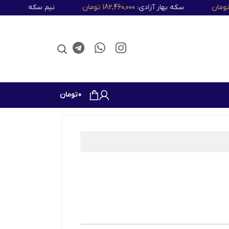
سکه بهار آزادی:
182,460,000 تومان
نیم سکه:
94,950,000 تومان
0
0
تومان