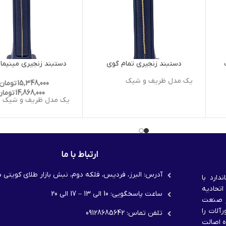
دستبند زنجیری تمام گوی
دستبند زنجیری مینیمال
یک مدل ظریف و شیک
15,348,000
تومان
14,868,000
تومان
یک مدل ظریف و شیک
ارتباط با ما
آدرس: البرز، فردیس، فلکه دوم، نبش بازار طلای کویتی ه
دارد با
اتحادیه
ساعت پاسخگویی: 10 الی 13 – 17 الی 20
خشان در صنعت
آلات را
تلفن تماس: 09128685642
ه اصالت