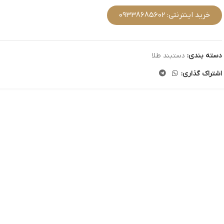
خرید اینترنتی: 09338685602
دسته بندی:
دستبند طلا
اشتراک گذاری: