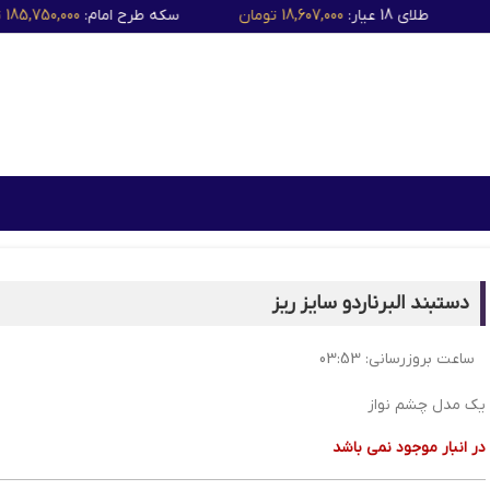
طلای 18 عیار:
18,607,000 تومان
سکه طرح امام:
185,750,000 تومان
دستبند البرناردو سایز ریز
ساعت بروزرسانی:
03:53
یک مدل چشم نواز
در انبار موجود نمی باشد