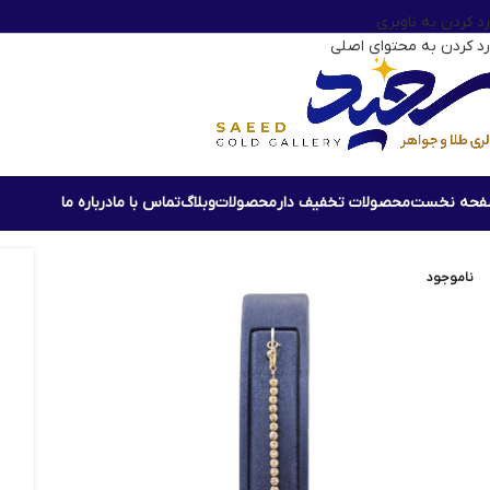
رد کردن به ناوبری
رد کردن به محتوای اصلی
حه نخست
محصولات تخفیف دار
محصولات
وبلاگ
تماس با ما
درباره ما
خانه
دستبند طلا
دستبند البرناردو سایز ریز
ناموجود